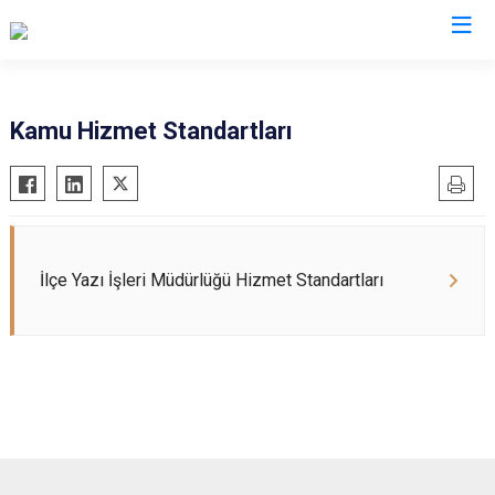
Tekirdağ
Kamu Hizmet Standartları
Çerkezköy
Saray
Çorlu
Şarköy
Hayrabolu
Süleymanpaşa
Malkara
Ergene
İlçe Yazı İşleri Müdürlüğü Hizmet Standartları
Marmaraereğlisi
Kapaklı
Muratlı