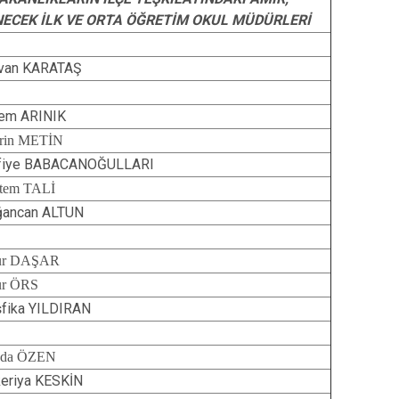
NECEK İLK VE ORTA ÖĞRETİM OKUL MÜDÜRLERİ
van KARATAŞ
em ARINIK
rin METİN
tfiye BABACANOĞULLARI
tem TALİ
ancan ALTUN
ur DAŞAR
ur ÖRS
fika YILDIRAN
yda ÖZEN
eriya KESKİN