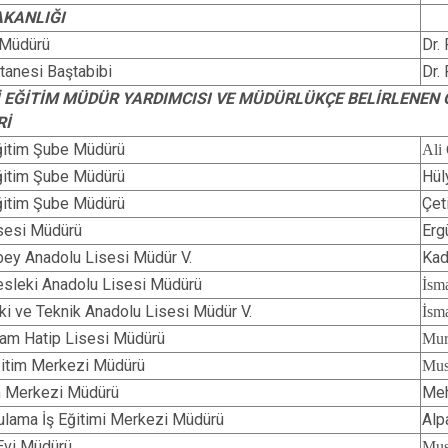
AKANLIĞI
k Müdürü
Dr.
tanesi Baştabibi
Dr.
Lİ EĞİTİM MÜDÜR YARDIMCISI VE MÜDÜRLÜKÇE BELİRLENEN
Rİ
Eğitim Şube Müdürü
Ali
Eğitim Şube Müdürü
Hül
Eğitim Şube Müdürü
Çet
sesi Müdürü
Er
bey Anadolu Lisesi Müdür V.
Kad
sleki Anadolu Lisesi Müdürü
İsm
ki ve Teknik Anadolu Lisesi Müdür V.
İsm
am Hatip Lisesi Müdürü
Mur
itim Merkezi M​üdürü
Mus
m Merkezi Müdürü
Me
ulama İş Eğitimi Merkezi Müdürü
Alp
Evi Müdürü
Mu