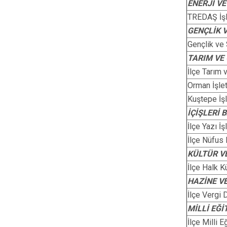
ENERJİ V
TREDAŞ İş
GENÇLİK 
Gençlik ve
TARIM VE
İlçe Tarım
Orman İşle
Kuştepe İş
İÇİŞLERİ 
İlçe Yazı İ
İlçe Nüfus
KÜLTÜR V
İlçe Halk 
HAZİNE V
İlçe Vergi 
MİLLİ EĞİ
İlçe Milli 