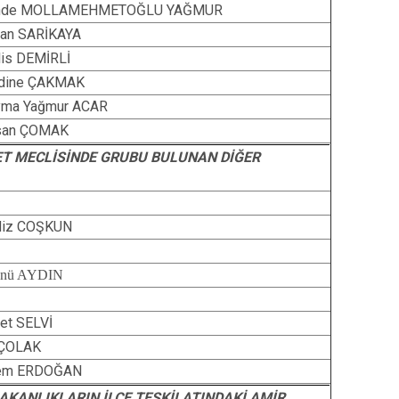
nde MOLLAMEHMETOĞLU YAĞMUR
can SARİKAYA
is DEMİRLİ
dine ÇAKMAK
yma Yağmur ACAR
san ÇOMAK
LET MECLİSİNDE GRUBU BULUNAN DİĞER
diz COŞKUN
snü AYDIN
et SELVİ
 ÇOLAK
em ERDOĞAN
AKANLIKLARIN İLÇE TEŞKİLATINDAKİ AMİR,