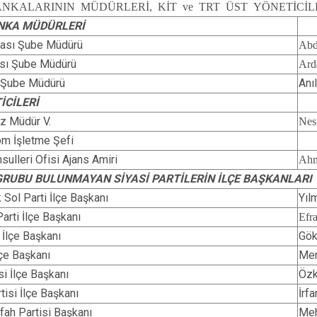
NKALARININ MÜDÜRLERİ, KİT ve TRT ÜST YÖNETİCİL
NKA MÜDÜRLERİ
kası Şube Müdürü
Abd
ası Şube Müdürü
Ar
 Şube Müdürü
Anı
İCİLERİ
z Müdür V.
Ne
om İşletme Şefi
ulleri Ofisi Ajans Amiri
Ahm
 GRUBU BULUNMAYAN SİYASİ PARTİLERİN İLÇE BAŞKANLARI
 Sol Parti İlçe Başkanı
Yıl
arti İlçe Başkanı
Efr
 İlçe Başkanı
Gök
lçe Başkanı
Mer
si İlçe Başkanı
Öz
tisi İlçe Başkanı
İrf
fah Partisi Başkanı
Me