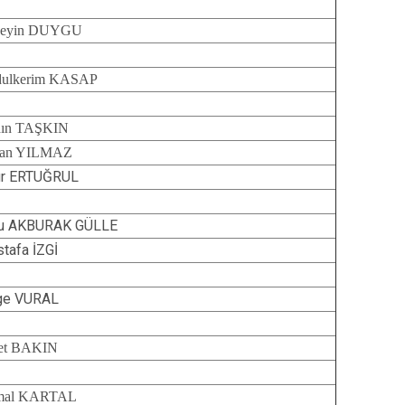
seyin DUYGU
ulkerim KASAP
ın TAŞKIN
san YILMAZ
ur ERTUĞRUL
ru AKBURAK GÜLLE
tafa İZGİ
ge VURAL
et BAKIN
mal KARTAL