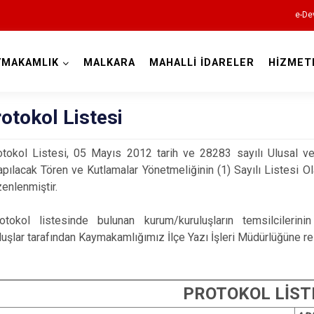
e-De
YMAKAMLIK
MALKARA
MAHALLİ İDARELER
HİZMET
Tekirdağ
rotokol Listesi
otokol Listesi, 05 Mayıs 2012 tarih ve 28283 sayılı Ulusal ve
pılacak Tören ve Kutlamalar Yönetmeliğinin (1) Sayılı Listesi Ola
zenlenmiştir.
otokol listesinde bulunan kurum/kuruluşların temsilcilerinin 
Çerkezköy
uşlar tarafından Kaymakamlığımız İlçe Yazı İşleri Müdürlüğüne res
Çorlu
Hayrabolu
PROTOKOL LİST
Malkara