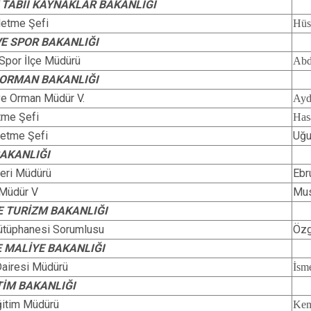
E TABİİ KAYNAKLAR BAKANLIĞI
letme Şefi
Hü
VE SPOR BAKANLIĞI
 Spor İlçe Müdürü
Abd
 ORMAN BAKANLIĞI
 ve Orman Müdür V.
Ayd
tme Şefi
Ha
letme Şefi
Uğ
BAKANLIĞI
şleri Müdürü
Eb
 Müdür V
Mus
E TURİZM BAKANLIĞI
Kütüphanesi Sorumlusu
Öz
E MALİYE BAKANLIĞI
Dairesi Mü​dürü
İsm
TİM BAKANLIĞI
Eğitim Müdürü
Ke