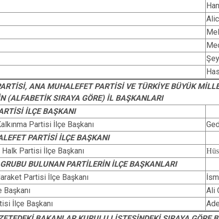
Ha
Ali
Mel
Me
Şe
Ha
PARTİSİ, ANA MUHALEFET PARTİSİ VE TÜRKİYE BÜYÜK MİL
N (ALFABETİK SIRAYA GÖRE) İL BAŞKANLARI
ARTİSİ İLÇE BAŞKANI
Kalkınma Partisi İlçe Başkanı
Ge
LEFET PARTİSİ İLÇE BAŞKANI
Halk Partisi İlçe Başkanı
Hü
 GRUBU BULUNAN PARTİLERİN İLÇE BAŞKANLARI
Haraket Partisi İlçe Başkanı
İsm
çe Başkanı
Ali
isi İlçe Başkanı
Ad
ZETEDEKİ BAKANLAR KURULU LİSTESİNDEKİ SIRAYA GÖRE B