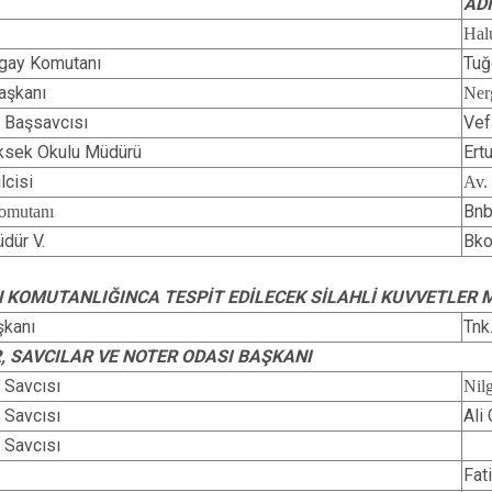
AD
Marmaraereğl
Ha
Muratlı
Tugay Komutanı
Tuğ
aşkanı
Ne
 Başsavcısı
Ve
ksek Okulu Müdürü
Ert
lcisi
Av.
Bnb
omutanı
dür V.
Bko
 KOMUTANLIĞINCA TESPİT EDİLECEK SİLAHLİ KUVVETLER 
şkanı
Tnk
, SAVCILAR VE NOTER ODASI BAŞKANI
 Savcısı
Ni
 Savcısı
Al
 Savcısı
Fat