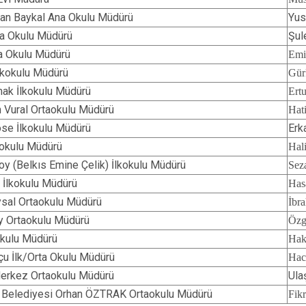
han Baykal Ana Okulu Müdürü
Yus
na Okulu Müdürü
Şul
ta Okulu Müdürü
Em
İlkokulu Müdürü
Gü
ak İlkokulu Müdürü
Ert
m Vural Ortaokulu Müdürü
Hat
se İlkokulu Müdürü
Erk
kokulu Müdürü
Hal
soy (Belkıs Emine Çelik) İlkokulu Müdürü
Se
r İlkokulu Müdürü
Ha
sal Ortaokulu Müdürü
İbr
y Ortaokulu Müdürü
Özg
okulu Müdürü
Ha
çu İlk/Orta Okulu Müdürü
Ha
/Merkez Ortaokulu Müdürü
Ula
 Belediyesi Orhan ÖZTRAK Ortaokulu Müdürü
Fik