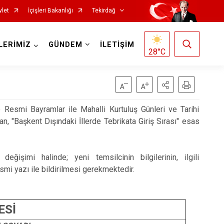
vlet
İçişleri Bakanlığı
Tekirdağ
LERİMİZ
GÜNDEM
İLETİŞİM
28
°C
 Resmi Bayramlar ile Mahalli Kurtuluş Günleri ve Tarihi
n, "Başkent Dışındaki İllerde Tebrikata Giriş Sırası" esas
değişimi halinde; yeni temsilcinin bilgilerinin, ilgili
Saray
mi yazı ile bildirilmesi gerekmektedir.
Şarköy
Süleymanpaşa
ESİ
Ergene