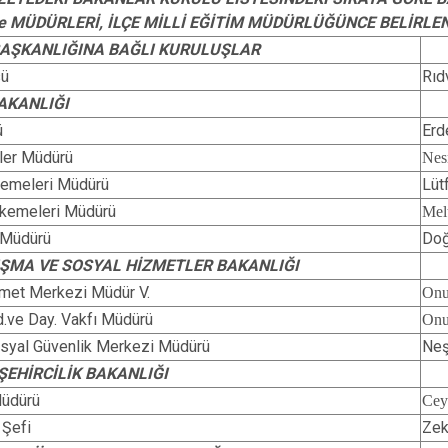
e MÜDÜRLERİ, İLÇE MİLLİ EĞİTİM MÜDÜRLÜĞÜNCE BELİRLE
ŞKANLIĞINA BAĞLI KURULUŞLAR
sü
Rıd
AKANLIĞI
ü
Erd
İşler Müdürü
Nes
emeleri Müdürü
Lü
kemeleri Müdürü
Mel
 Müdürü
Doğ
LIŞMA VE SOSYAL HİZMETLER BAKANLIĞI
met Merkezi Müdür V.
On
d.ve Day. Vakfı Müdürü
On
syal Güvenlik Merkezi Müdürü
Neş
ŞEHİRCİLİK BAKANLIĞI
Müdürü
Ce
 Şefi
Zek