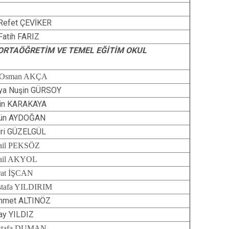
 Refet ÇEVİKER
 Fatih FARIZ
 ORTAÖĞRETİM VE TEMEL EĞİTİM OKUL
 Osman AKÇA
ya Nuşin GÜRSOY
in KARAKAYA
gün AYDOĞAN
ri GÜZELGÜL
ail PEKSÖZ
ail AKYOL
at İŞCAN
tafa YILDIRIM
hmet ALTINÖZ
ay YILDIZ
stafa DUMAN