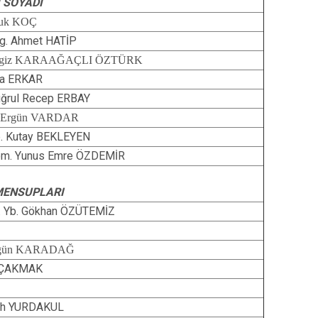
I SOYADI
isi
Kapaklı
luk KOÇ
g. Ahmet HATİP
rgiz KARAAĞAÇLI ÖZTÜRK
fa ERKAR
uğrul Recep ERBAY
 Ergün VARDAR
. Kutay BEKLEYEN
m. Yunus Emre ÖZDEMİR
MENSUPLARI
. Yb. Gökhan ÖZÜTEMİZ
lgün KARADAĞ
i ÇAKMAK
ih YURDAKUL