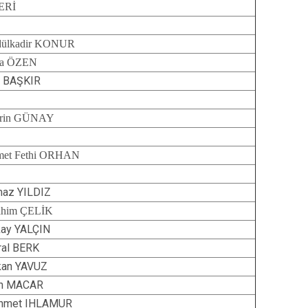
ERİ
ülkadir KONUR
da ÖZEN
l BAŞKIR
srin GÜNAY
et Fethi ORHAN
maz YILDIZ
ahim ÇELİK
ay YALÇIN
al BERK
kan YAVUZ
an MACAR
hmet IHLAMUR