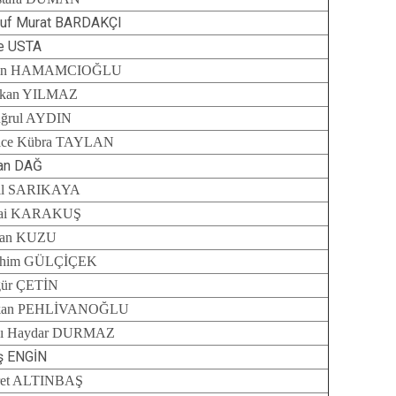
uf Murat BARDAKÇI
e USTA
in HAMAMCIOĞLU
rkan YILMAZ
uğrul AYDIN
ice Kübra TAYLAN
an DAĞ
il SARIKAYA
zai KARAKUŞ
san KUZU
ahim GÜLÇİÇEK
ür ÇETİN
kan PEHLİVANOĞLU
cı Haydar DURMAZ
ş ENGİN
ret ALTINBAŞ