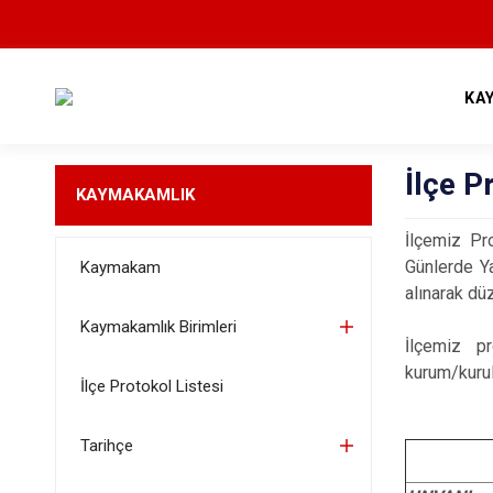
KA
İlçe P
KAYMAKAMLIK
İlçemiz Pr
Günlerde Ya
Kaymakam
alınarak dü
Kaymakamlık Birimleri
İlçemiz pr
kurum/kurul
İlçe Protokol Listesi
Tarihçe