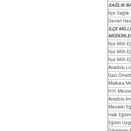
SAĞLIK B
İlçe Sağlı
Devlet Has
İLÇE MİL
MÜDÜRLE
İlçe Milli 
İlçe Milli 
İlçe Milli 
Anadolu Li
Gazi Ömer
Malkara Me
H.H. Mesle
Anadolu İm
Mesleki Eğ
Halk Eğiti
Eğitim Uyg
Öğretmen 