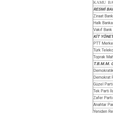
KAMU BA
RESMİ BA
Ziraat Ban
Halk Bank
Vakıf Bank
KİT YÖNET
PTT Merke
Türk Telek
Toprak Mahs
T.B.M.M.
Demokratik
Demokrat P
Güzel Parti
Tek Parti İ
Zafer Parti
Anahtar Par
Yeniden Re