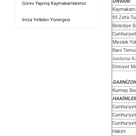
UNVANI
Görev Yapmış Kaymakamlarımız
Kaymakam
95.Zırhlı 
İmza Yetkileri Yönergesi
Belediye B
Cumhuriyet
Meslek Yü
Baro Temsi
Jandarma K
Emniyet Mü
GARNİZON
Kurmay Ba
HAKİMLER
Cumhuriyet
Cumhuriyet
Cumhuriyet
Hakim