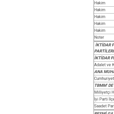
Hakim
Hakim
Hakim
Hakim
Hakim
Noter
İKTİDAR 
PARTİLERİ
İKTİDAR P
Adalet ve 
ANA MUHA
Cumhuriyet 
TBMM' DE
Milliyetçi 
İyi Parti İl
Saadet Part
RESMİ GA