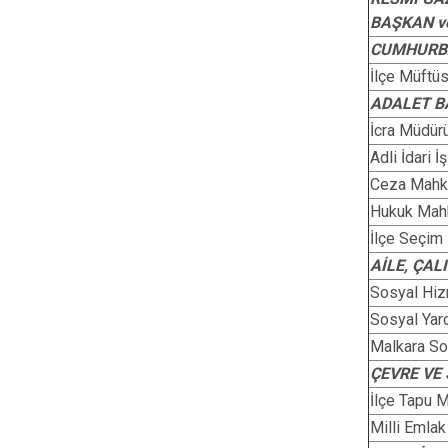
BAŞKAN v
CUMHURBA
İlçe Müftü
ADALET B
İcra Müdür
Adli İdari 
Ceza Mahk
Hukuk Mah
İlçe Seçim
AİLE, ÇA
Sosyal Hiz
Sosyal Yar
Malkara So
ÇEVRE VE 
İlçe Tapu 
Milli Emlak