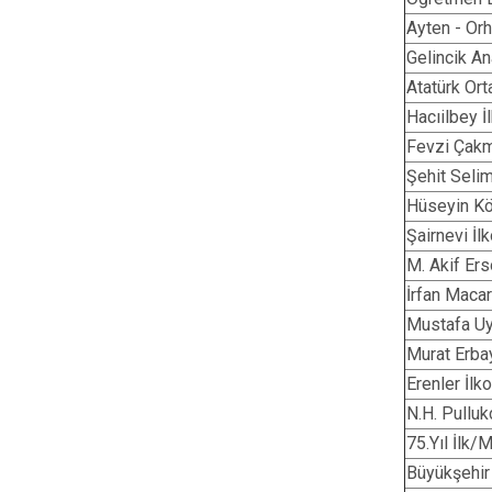
Ayten - Or
Gelincik A
Atatürk Or
Hacıilbey 
Fevzi Çakm
Şehit Seli
Hüseyin Kö
Şairnevi İl
M. Akif Er
İrfan Maca
Mustafa Uy
Murat Erba
Erenler İlk
N.H. Pulluk
75.Yıl İlk
Büyükşehir