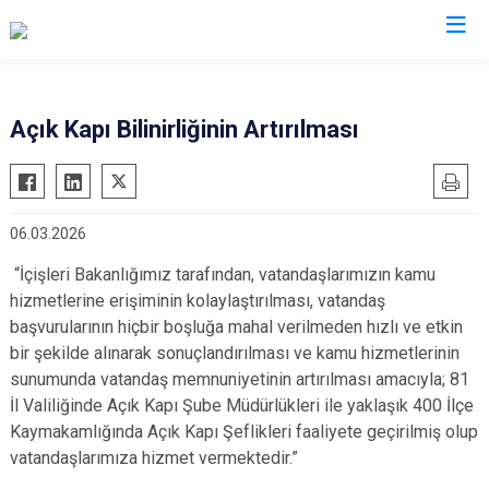
Tekirdağ
Açık Kapı Bilinirliğinin Artırılması
Çerkezköy
Saray
Çorlu
Şarköy
06.03.2026
Hayrabolu
Süleymanpaşa
Malkara
Ergene
“İçişleri Bakanlığımız tarafından, vatandaşlarımızın kamu
hizmetlerine erişiminin kolaylaştırılması, vatandaş
Marmaraereğlisi
Kapaklı
başvurularının hiçbir boşluğa mahal verilmeden hızlı ve etkin
Muratlı
bir şekilde alınarak sonuçlandırılması ve kamu hizmetlerinin
sunumunda vatandaş memnuniyetinin artırılması amacıyla; 81
İl Valiliğinde Açık Kapı Şube Müdürlükleri ile yaklaşık 400 İlçe
Kaymakamlığında Açık Kapı Şeflikleri faaliyete geçirilmiş olup
vatandaşlarımıza hizmet vermektedir.”