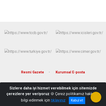
Resmi Gazete
Kurumsal E-posta
Hacıevhat Mahallesi 14 Kasım Caddesi No:2 Kat:3
Sizlere daha iyi hizmet verebilmek için sitemizde
Malkara/TEKİRDAĞ
çerezlere yer veriyoruz
🍪 Çerez politikamız hakkında
0282 427 10 43
bilgi edinmek için
tıklayınız
Kabul et